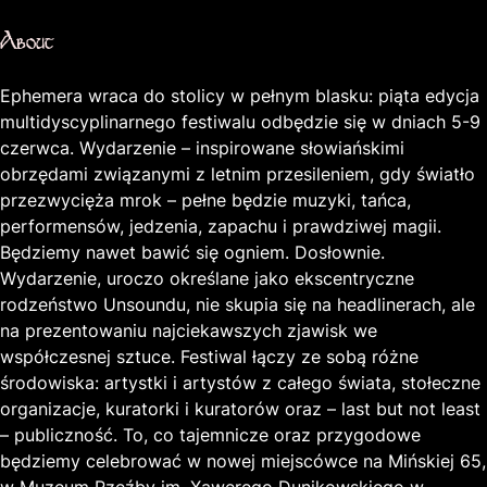
About
Ephemera wraca do stolicy w pełnym blasku: piąta edycja
multidyscyplinarnego festiwalu odbędzie się w dniach 5-9
czerwca. Wydarzenie – inspirowane słowiańskimi
obrzędami związanymi z letnim przesileniem, gdy światło
przezwycięża mrok – pełne będzie muzyki, tańca,
performensów, jedzenia, zapachu i prawdziwej magii.
Będziemy nawet bawić się ogniem. Dosłownie.
Wydarzenie, uroczo określane jako ekscentryczne
rodzeństwo Unsoundu, nie skupia się na headlinerach, ale
na prezentowaniu najciekawszych zjawisk we
współczesnej sztuce. Festiwal łączy ze sobą różne
środowiska: artystki i artystów z całego świata, stołeczne
organizacje, kuratorki i kuratorów oraz – last but not least
– publiczność. To, co tajemnicze oraz przygodowe
będziemy celebrować w nowej miejscówce na Mińskiej 65,
w Muzeum Rzeźby im. Xawerego Dunikowskiego w