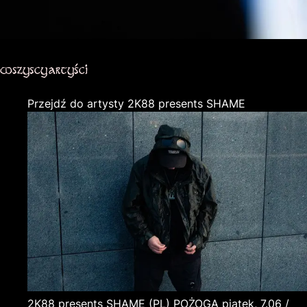
wszyscy artyści
Przejdź do artysty 2K88 presents SHAME
2K88 presents SHAME
(PL)
POŻOGA
piątek, 7.06 /