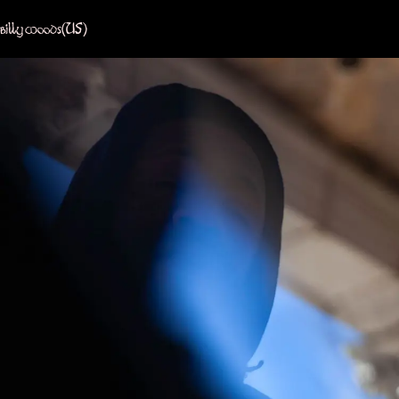
billy woods
(US)