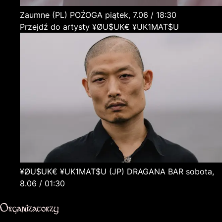
Zaumne
(PL)
POŻOGA
piątek, 7.06 / 18:30
Przejdź do artysty ¥ØU$UK€ ¥UK1MAT$U
¥ØU$UK€ ¥UK1MAT$U
(JP)
DRAGANA BAR
sobota,
8.06 / 01:30
Organizatorzy