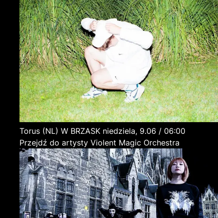
Torus
(NL)
W BRZASK
niedziela, 9.06 / 06:00
Przejdź do artysty Violent Magic Orchestra