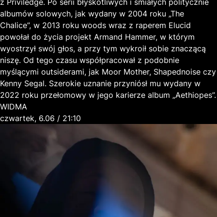
z Priviledge. Po serii błyskotliwych i śmiałych politycznie
albumów solowych, jak wydany w 2004 roku „The
Chalice”, w 2013 roku woods wraz z raperem Elucid
powołał do życia projekt Armand Hammer, w którym
wyostrzył swój głos, a przy tym wykroił sobie znaczącą
niszę. Od tego czasu współpracował z podobnie
myślącymi outsiderami, jak Moor Mother, Shapednoise czy
Kenny Segal. Szerokie uznanie przyniósł mu wydany w
2022 roku przełomowy w jego karierze album „Aethiopes”.
WIDMA
czwartek, 6.06 / 21:10