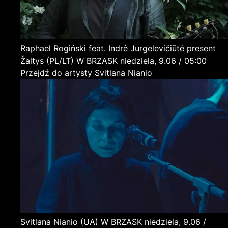
Raphael Rogiński feat. Indrė Jurgelevičiūtė present
Žaltys
(PL/LT)
W BRZASK
niedziela, 9.06 / 05:00
Przejdź do artysty Svitlana Nianio
Svitlana Nianio
(UA)
W BRZASK
niedziela, 9.06 /