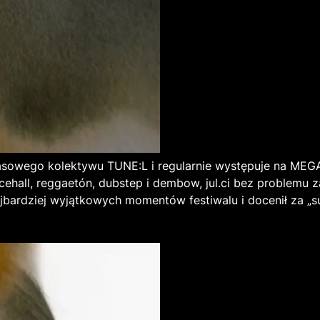
basowego kolektywu TUNE:L i regularnie występuje na MEG
hall, reggaetón, dubstep i dembow, jul.ci bez problemu za
ardziej wyjątkowych momentów festiwalu i docenił za „sub