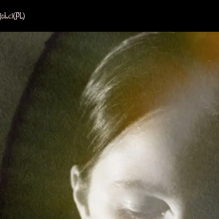
jul.ci
(PL)