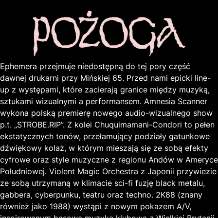
Ephemera przejmuje niedostępną do tej pory część
dawnej drukarni przy Mińskiej 65. Przed nami epicki line-
up z występami, które zacierają granice między muzyką,
sztukami wizualnymi a performansem. Amnesia Scanner
wykona polską premierę nowego audio-wizualnego show
p.t. „STROBE.RIP”. Z kolei Chuquimamani-Condori to pełen
ekstatycznych tonów, przełamujący podziały gatunkowe
dźwiękowy kolaż, w którym mieszają się ze sobą efekty
cyfrowe oraz style muzyczne z regionu Andów w Ameryce
Południowej. Violent Magic Orchestra z Japonii przywiezie
ze sobą utrzymaną w klimacie sci-fi fuzję black metalu,
gabbera, cyberpunku, teatru oraz techno. 2K88 (znany
również jako 1988) wystąpi z nowym pokazem A/V,